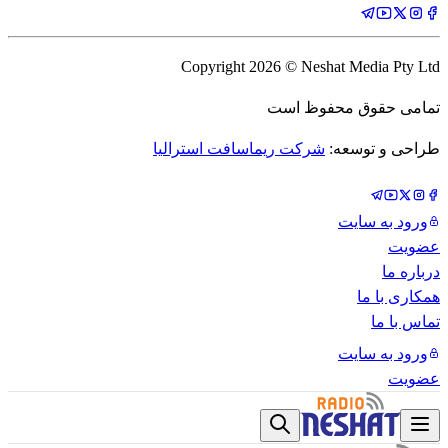
Copyright
2026
© Neshat Media Pty Ltd
تمامی حقوق محفوظ است
طراحی و توسعه:
شرکت ریماسافت استرالیا
ورود به سایت
عضویت
درباره ما
همکاری با ما
تماس با ما
ورود به سایت
عضویت