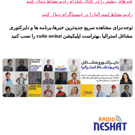
خبرهای بیشتر را در کانال تلگرام رادیو نشاط دنبال کنید
رادیو نشاط ا
سترالیا را در اینستاگرام دنبال کنید
توجه:برای مشاهده سریع جدیدترین خبرها،برنامه ها و دایرکتوری
مشاغل استرالیا ،بهتراست اپلیکیشن radio neshat را نصب کنید