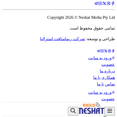
Copyright
2026
© Neshat Media Pty Ltd
تمامی حقوق محفوظ است
طراحی و توسعه:
شرکت ریماسافت استرالیا
ورود به سایت
عضویت
درباره ما
همکاری با ما
تماس با ما
ورود به سایت
عضویت