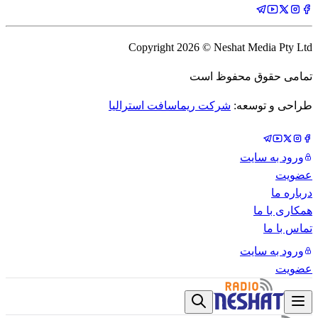
Copyright
2026
© Neshat Media Pty Ltd
تمامی حقوق محفوظ است
طراحی و توسعه:
شرکت ریماسافت استرالیا
ورود به سایت
عضویت
درباره ما
همکاری با ما
تماس با ما
ورود به سایت
عضویت