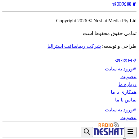
Copyright
2026
© Neshat Media Pty Ltd
تمامی حقوق محفوظ است
طراحی و توسعه:
شرکت ریماسافت استرالیا
ورود به سایت
عضویت
درباره ما
همکاری با ما
تماس با ما
ورود به سایت
عضویت