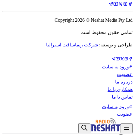
Copyright
2026
© Neshat Media Pty Ltd
تمامی حقوق محفوظ است
طراحی و توسعه:
شرکت ریماسافت استرالیا
ورود به سایت
عضویت
درباره ما
همکاری با ما
تماس با ما
ورود به سایت
عضویت