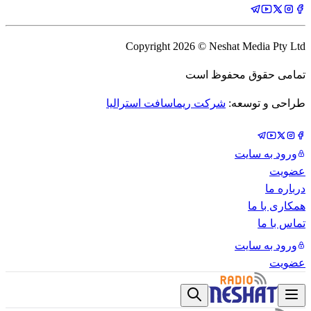
Copyright
2026
© Neshat Media Pty Ltd
تمامی حقوق محفوظ است
طراحی و توسعه:
شرکت ریماسافت استرالیا
ورود به سایت
عضویت
درباره ما
همکاری با ما
تماس با ما
ورود به سایت
عضویت