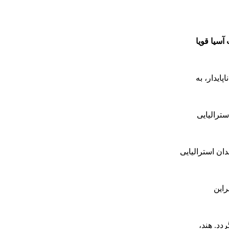
آسیا قویا
ایدار، به
سترالیایی
ان استرالیایی
راین
می‌گردد. هند،