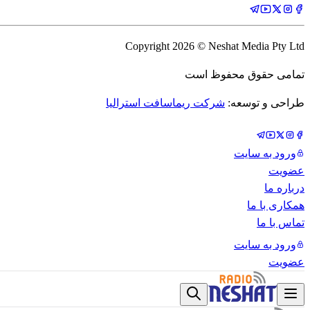
Copyright
2026
© Neshat Media Pty Ltd
تمامی حقوق محفوظ است
طراحی و توسعه:
شرکت ریماسافت استرالیا
ورود به سایت
عضویت
درباره ما
همکاری با ما
تماس با ما
ورود به سایت
عضویت