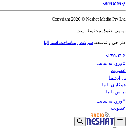
Copyright
2026
© Neshat Media Pty Ltd
تمامی حقوق محفوظ است
طراحی و توسعه:
شرکت ریماسافت استرالیا
ورود به سایت
عضویت
درباره ما
همکاری با ما
تماس با ما
ورود به سایت
عضویت