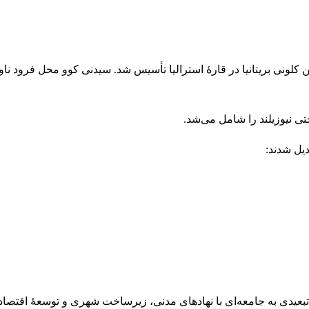
اوت ولز در ۲۶ ژانویهٔ ۱۷۸۸ به‌عنوان نخستین کلونی بریتانیا در قارهٔ استرالیا تأسیس شد. سیدنی کوو محل ف
تی نیوزیلند را شامل می‌شد.
دیل شدند: