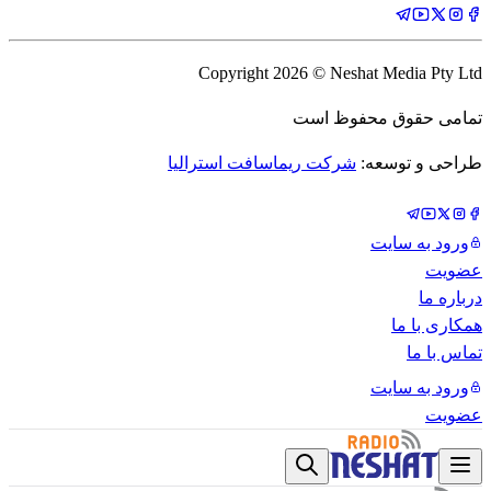
Copyright
2026
© Neshat Media Pty Ltd
تمامی حقوق محفوظ است
طراحی و توسعه:
شرکت ریماسافت استرالیا
ورود به سایت
عضویت
درباره ما
همکاری با ما
تماس با ما
ورود به سایت
عضویت