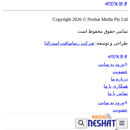
Copyright
2026
© Neshat Media Pty Ltd
تمامی حقوق محفوظ است
طراحی و توسعه:
شرکت ریماسافت استرالیا
ورود به سایت
عضویت
درباره ما
همکاری با ما
تماس با ما
ورود به سایت
عضویت