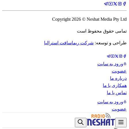
Copyright
2026
© Neshat Media Pty Ltd
تمامی حقوق محفوظ است
طراحی و توسعه:
شرکت ریماسافت استرالیا
ورود به سایت
عضویت
درباره ما
همکاری با ما
تماس با ما
ورود به سایت
عضویت