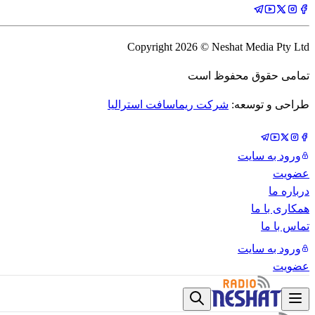
Copyright
2026
© Neshat Media Pty Ltd
تمامی حقوق محفوظ است
طراحی و توسعه:
شرکت ریماسافت استرالیا
ورود به سایت
عضویت
درباره ما
همکاری با ما
تماس با ما
ورود به سایت
عضویت