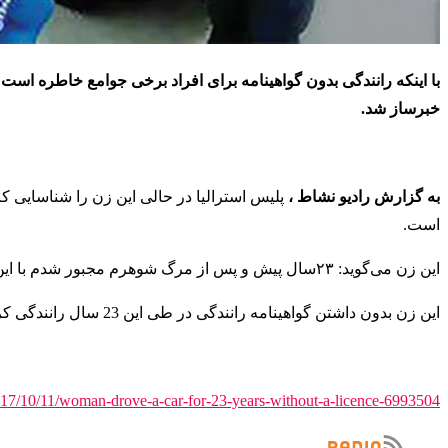
خبرساز شد.
به گزارش رادیو نشاط ،
پلیس استرالیا در حالی این زن را شناسایی ک
است.
این زن می‌گوید: ۲۳سال پیش و پس از مرگ شوهرم مجبور شدم با این خودرو کار کنم.
این زن بدون داشتن گواهینامه رانندگی در طی این 23 سال رانندگی کرده است.
2017/10/11/woman-drove-a-car-for-23-years-without-a-licence-6993504/