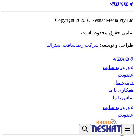
Copyright
2026
© Neshat Media Pty Ltd
تمامی حقوق محفوظ است
طراحی و توسعه:
شرکت ریماسافت استرالیا
ورود به سایت
عضویت
درباره ما
همکاری با ما
تماس با ما
ورود به سایت
عضویت