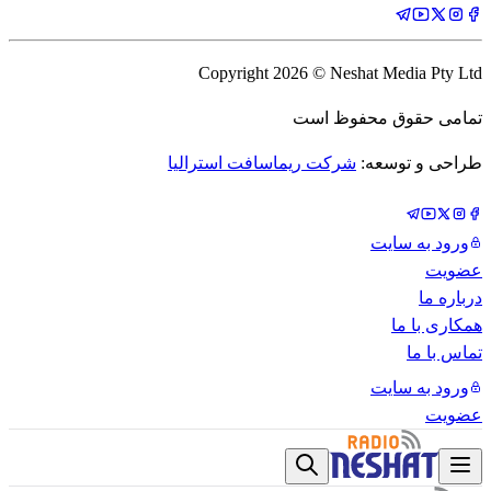
Copyright
2026
© Neshat Media Pty Ltd
تمامی حقوق محفوظ است
طراحی و توسعه:
شرکت ریماسافت استرالیا
ورود به سایت
عضویت
درباره ما
همکاری با ما
تماس با ما
ورود به سایت
عضویت