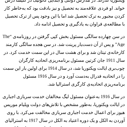
ویکتوریا گذراند. در مدارس دولتی و ابتدایی کاتولیک در کلیسا درس
خواند. او فردی علاقه‌مند به تحصیل و نیز بادقت بود که به‌خاطر کار
کردن مجبور به ترک تحصیل شد اما با این وجود پس از ترک تحصیل
با مطالعه‌ی فراوان به یادگیری و تحصیل ادامه داد.
در سن چهارده سالگی مسئول بخش کپی گرفتن در روزنامه‌ی “The
Age” و پس از آن دست‌یار پرینت شد. در سن هجده سالگی کارمند
کارخانه‌ی تیتان شد و برای هشت سال در این سمت خدمت کرد. در
سال 1911 جان کرتین مسئول برنامه‌ریزی اتحادیه کارگران
چوب‌بری ایالت ویکتوریا شد، در سال 1914 برای اولین بار این سمت
را در اتحادیه فدرال به‌دست آورد و در سال 1916 مسئول
برنامه‌ریزی اتحادیه‌ی کارگری استرالیا شد.
در سال 1916 به‌عنوان مسئول لیگ مخالفان خدمت سربازی اجباری
در ایالت ویکتوریا، به‌طور مشخص با تلاش‌های دولت ویلیام موریس
هیوز برای اعمال خدمت اجباری سربازی مخالفت می‌کرد. با روی
آوردن به الکل و یک دوره اعتیاد به الکل در سال 1917 به استرالیای