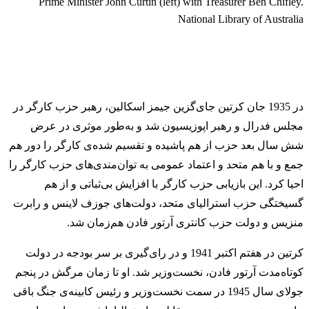
Prime Minister John Curtin (left) with Treasurer Ben Chifley.
National Library of Australia
در 1935 جان کرتین جای‌گزین جیمز اسکالین، رهبر حزب کارگر در
مجلس فدرال و رهبر اپوزیسیون شد و به‌طور موثری در عرض
شش سال بعد حزب از هم پاشیده و تقسیم شده‌ی کارگر را دور هم
جمع و با هم متحد و اعتماد عمومی به توان‌مندی‌های حزب کارگر را
احیا کرد. این بازیابی حزب کارگر با افزایش بی‌ثباتی و از هم
گسیختگی حزب استرالیای متحد، دولت‌های جوزف لاینس و رابرت
منزیس و دولت حزب کانتری آرتور فادن هم‌زمان شد.
کرتین در هفتم اکتبر 1941 و در رای‌گیری بر سر بودجه در دولت
کوتاه‌مدت آرتور فادن، نخست‌وزیر شد. او تا زمان مرگش در پنجم
جولای سال 1945 در سمت نخست‌وزیر و رئیس کابینه‌ی جنگ باقی