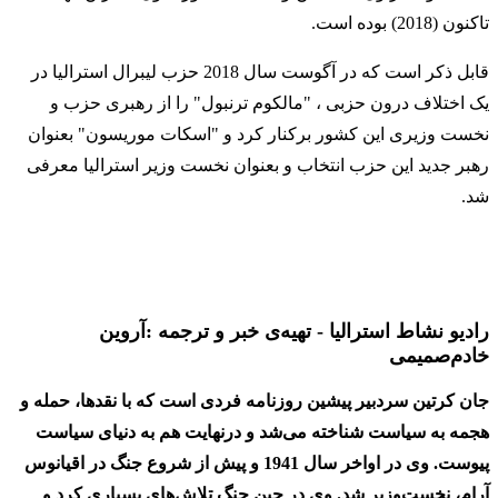
تاکنون (2018) بوده است.
قابل ذکر است که در آگوست سال 2018 حزب لیبرال استرالیا در
یک اختلاف درون حزبی ، "مالکوم ترنبول" را از رهبری حزب و
نخست وزیری این کشور برکنار کرد و "اسکات موریسون" بعنوان
رهبر جدید این حزب انتخاب و بعنوان نخست وزیر استرالیا معرفی
شد.
رادیو نشاط استرالیا - تهیه‌ی خبر و ترجمه :آروین
خادم‌صمیمی
جان کرتین سردبیر پیشین روزنامه فردی است که با نقدها، حمله و
هجمه به سیاست شناخته می‌شد و درنهایت هم به دنیای سیاست
پیوست. وی در اواخر سال 1941 و پیش از شروع جنگ در اقیانوس
آرام، نخست‌وزیر شد. وی در حین جنگ تلاش‌های بسیاری کرد و