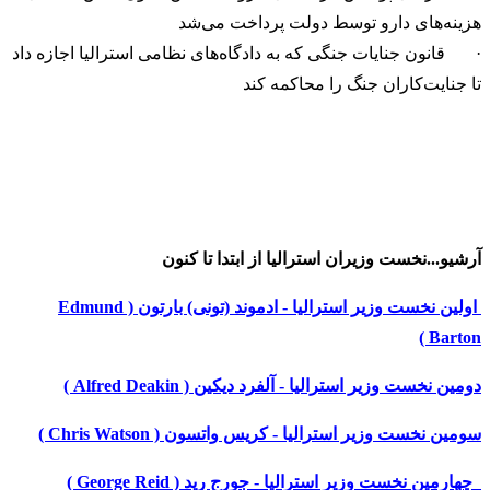
هزینه‌های دارو توسط دولت پرداخت می‌شد
· قانون جنایات جنگی که به دادگاه‌های نظامی استرالیا اجازه داد
تا جنایت‌کاران جنگ را محاکمه کند
آرشیو...نخست وزیران استرالیا از ابتدا تا کنون
اولین نخست وزیر استرالیا - ادموند (تونی) بارتون ( Edmund
Barton )
دومین نخست وزیر استرالیا - آلفرد دیکین ( Alfred Deakin )
سومین نخست وزیر استرالیا - کریس واتسون ( Chris Watson )
چهارمین نخست وزیر استرالیا - جورج رِید ( George Reid )