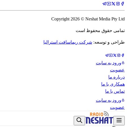
Copyright
2026
© Neshat Media Pty Ltd
تمامی حقوق محفوظ است
طراحی و توسعه:
شرکت ریماسافت استرالیا
ورود به سایت
عضویت
درباره ما
همکاری با ما
تماس با ما
ورود به سایت
عضویت