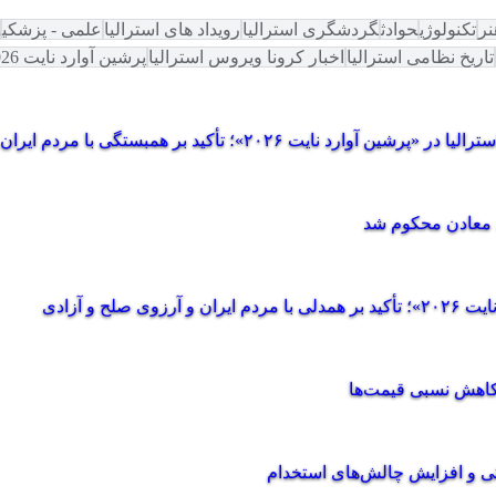
نر
تکنولوژی
حوادث
گردشگری استرالیا
رویداد های استرالیا
علمی - پزشکی
تاریخ نظامی استرالیا
اخبار کرونا ویروس استرالیا
پرشین آوارد نایت 2026
 ۲۰۲۶»؛ تأکید بر همبستگی با مردم ایران
مد معادن محکوم شد
 و آزادی