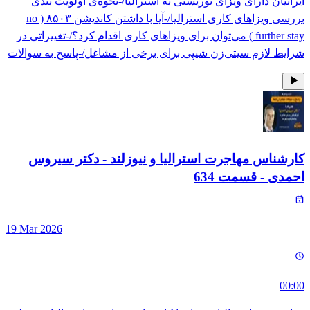
ایرانیان دارای ویزای توریستی به استرالیا/-نحوه‌ی اولویت بندی
بررسی ویزاهای کاری استرالیا/-آیا با داشتن کاندیشن ۸۵۰۳ ( no
further stay ) می‌توان برای ویزاهای کاری اقدام کرد؟/-تغییراتی در
شرایط لازم سیتی‌زن شیپی برای برخی از مشاغل/-پاسخ به سوالات
کارشناس مهاجرت استرالیا و نیوزلند - دکتر سیروس
احمدی
- قسمت
634
19 Mar 2026
00:00