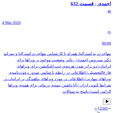
احمدی
- قسمت
632
4 Mar 2026
00:00
مهاجرت به استرالیا، همراه با کارشناس مهاجرت استرالیا و نیوزلند
دکتر سیروس احمدی/ - تاثیر وضعیت موجود بر ویزاها برای
ایرانیان/-دو برابر شدن هزینه‌ی ثبت اپلیکیشن برای ویزاهای
فارغ‌التحصیلی/-اطلاعاتی در رابطه با شانس صدور دعوت‌نامه‌‌ی
ویزاهای مهارتی/-اطلاعاتی در مورد ویزاهای پناهندگی بر ایرانیان در
شرایط کنونی ایران /-آیا داشتن بیمه‌ی درمانی برای همه‌ی ویزاها
الزامی است/-پاسخ به سوالات
»
›
1
2
3
4
5
‹
«