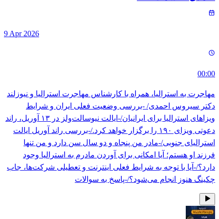
9 Apr 2026
00:00
مهاجرت به استرالیا، همراه با کارشناس مهاجرت استرالیا و نیوزلند
دکتر سیروس احمدی/ -بررسی وضعیت فعلی ایران و شرایط
ویزاهای استرالیا برای ایرانیان/-ایالت نیوسالت‌ولز در ۱۳ آوریل، راند
دعوتی ویزای ۱۹۰ را برگزار خواهد کرد./-بررسی راند آوریل ایالت
استرالیای جنوبی/-مادر من پنجاه و دو سال سن دارد و من تنها
فرزند او هستم؛ آیا امکانی برای آوردن مادرم به استرالیا وجود
دارد؟/-آیا با توجه به شرایط فعلی اینترنت و تعطیلی شرکت‌ها، جاب
چکینگ هنوز انجام می‌شود؟/-پاسخ به سوالات