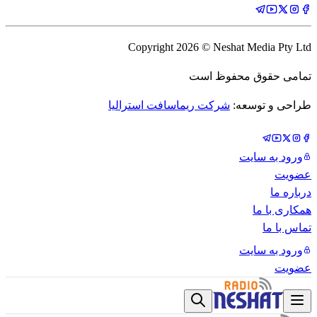
Copyright
2026
© Neshat Media Pty Ltd
تمامی حقوق محفوظ است
طراحی و توسعه:
شرکت ریماسافت استرالیا
ورود به سایت
عضویت
درباره ما
همکاری با ما
تماس با ما
ورود به سایت
عضویت