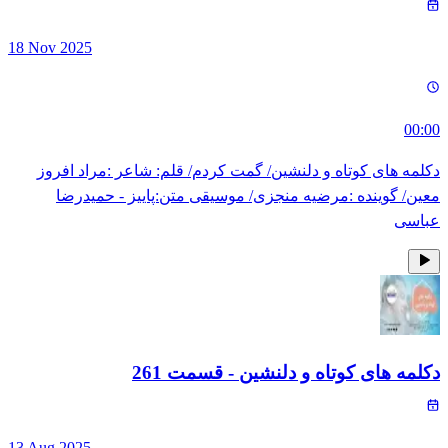
18 Nov 2025
00:00
دکلمه های کوتاه و دلنشین/ گمت کردم/ قلم: شاعر :مراد افروز
معین/ گوینده :مرضیه منجزی/ موسیقی متن:پاییز - حمیدرضا
عباسی
دکلمه های کوتاه و دلنشین
- قسمت
261
13 Aug 2025