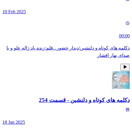
10 Feb 2025
00:00
دکلمه های کوتاه و دلنشین/دیدار حضور...قلم:زنده یاد ژاله علو و با
صدای بهار افشار
دکلمه های کوتاه و دلنشین
- قسمت
254
18 Jan 2025