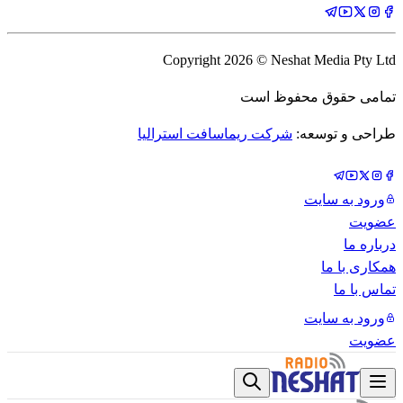
Copyright
2026
© Neshat Media Pty Ltd
تمامی حقوق محفوظ است
طراحی و توسعه:
شرکت ریماسافت استرالیا
ورود به سایت
عضویت
درباره ما
همکاری با ما
تماس با ما
ورود به سایت
عضویت