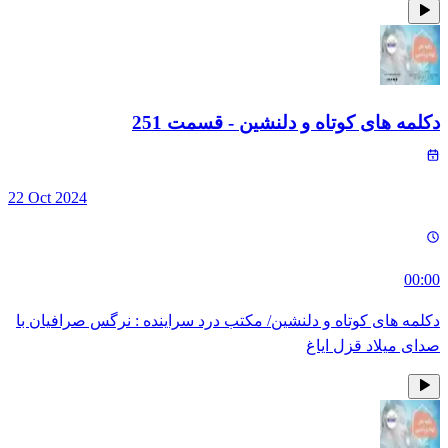
دکلمه های کوتاه و دلنشین
- قسمت
251
22 Oct 2024
00:00
دکلمه های کوتاه و دلنشین/ مکتب درد سراینده : نرگس صرافیان با
صدای میلاد قزل ایاغ