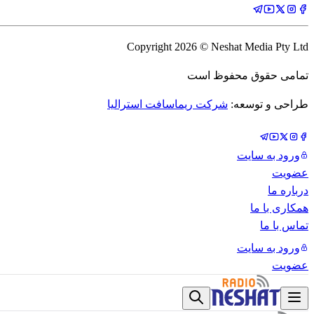
Copyright
2026
© Neshat Media Pty Ltd
تمامی حقوق محفوظ است
طراحی و توسعه:
شرکت ریماسافت استرالیا
ورود به سایت
عضویت
درباره ما
همکاری با ما
تماس با ما
ورود به سایت
عضویت