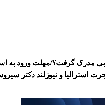
ابی مدرک گرفت؟/مهلت ورود به استر
رت استرالیا و نیوزلند دکتر سیرو