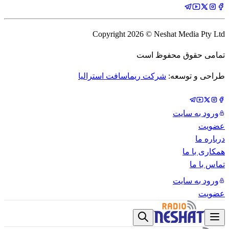
Copyright
2026
© Neshat Media Pty Ltd
تمامی حقوق محفوظ است
طراحی و توسعه:
شرکت ریماسافت استرالیا
ورود به سایت
عضویت
درباره ما
همکاری با ما
تماس با ما
ورود به سایت
عضویت