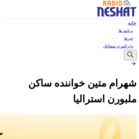
خانه
برنامه ها
خبرها
دایرکتوری مشاغل
شهرام متین خواننده ساکن
ملبورن استرالیا