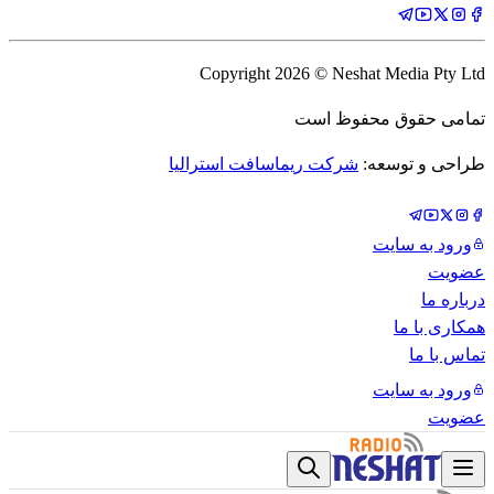
Copyright
2026
© Neshat Media Pty Ltd
تمامی حقوق محفوظ است
طراحی و توسعه:
شرکت ریماسافت استرالیا
ورود به سایت
عضویت
درباره ما
همکاری با ما
تماس با ما
ورود به سایت
عضویت