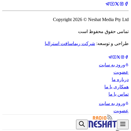
Copyright
2026
© Neshat Media Pty Ltd
تمامی حقوق محفوظ است
طراحی و توسعه:
شرکت ریماسافت استرالیا
ورود به سایت
عضویت
درباره ما
همکاری با ما
تماس با ما
ورود به سایت
عضویت