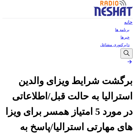
خانه
برنامه ها
خبرها
دایرکتوری مشاغل
برگشت شرایط ویزای والدین
استرالیا به حالت قبل/اطلاعاتی
در مورد 5 امتیاز همسر برای ویزا
های مهارتی استرالیا/پاسخ به