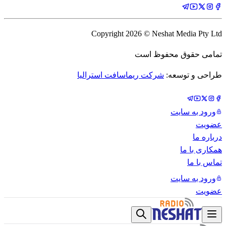
Copyright
2026
© Neshat Media Pty Ltd
تمامی حقوق محفوظ است
طراحی و توسعه:
شرکت ریماسافت استرالیا
ورود به سایت
عضویت
درباره ما
همکاری با ما
تماس با ما
ورود به سایت
عضویت