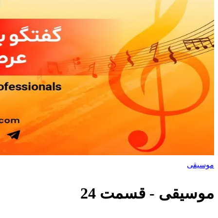
موسیقی
موسیقی
- قسمت
24