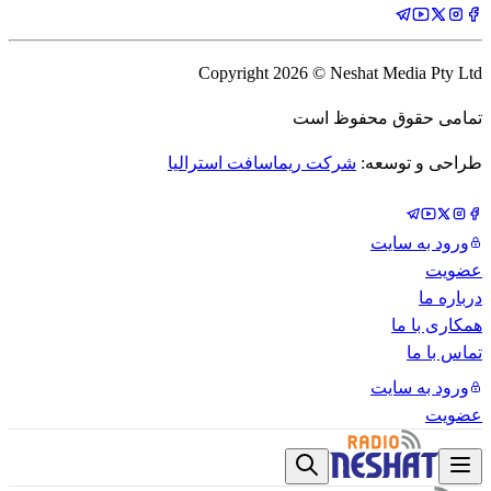
Copyright
2026
© Neshat Media Pty Ltd
تمامی حقوق محفوظ است
طراحی و توسعه:
شرکت ریماسافت استرالیا
ورود به سایت
عضویت
درباره ما
همکاری با ما
تماس با ما
ورود به سایت
عضویت