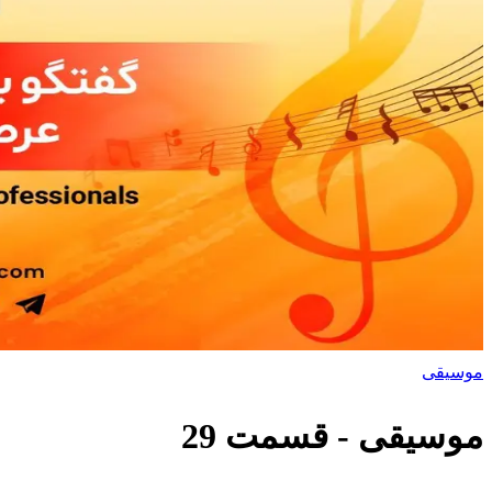
موسیقی
موسیقی
- قسمت
29