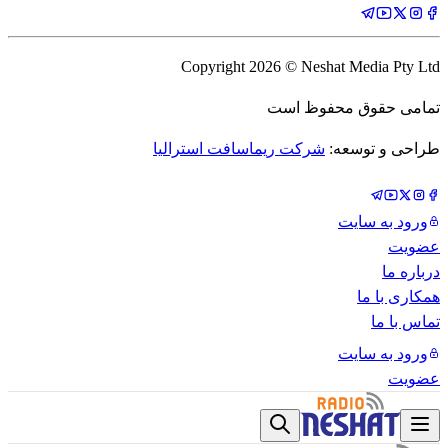
Copyright
2026
© Neshat Media Pty Ltd
تمامی حقوق محفوظ است
طراحی و توسعه:
شرکت ریماسافت استرالیا
ورود به سایت
عضویت
درباره ما
همکاری با ما
تماس با ما
ورود به سایت
عضویت