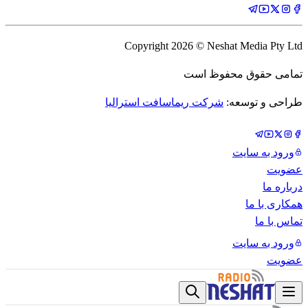
Copyright
2026
© Neshat Media Pty Ltd
تمامی حقوق محفوظ است
طراحی و توسعه:
شرکت ریماسافت استرالیا
ورود به سایت
عضویت
درباره ما
همکاری با ما
تماس با ما
ورود به سایت
عضویت