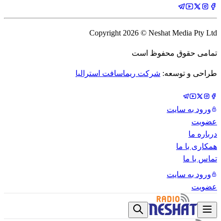
Copyright
2026
© Neshat Media Pty Ltd
تمامی حقوق محفوظ است
طراحی و توسعه:
شرکت ریماسافت استرالیا
ورود به سایت
عضویت
درباره ما
همکاری با ما
تماس با ما
ورود به سایت
عضویت