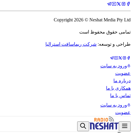
Copyright
2026
© Neshat Media Pty Ltd
تمامی حقوق محفوظ است
طراحی و توسعه:
شرکت ریماسافت استرالیا
ورود به سایت
عضویت
درباره ما
همکاری با ما
تماس با ما
ورود به سایت
عضویت