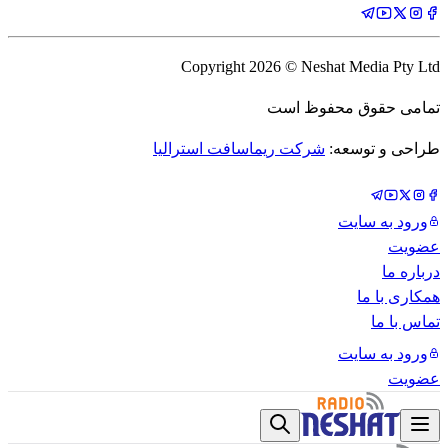
Copyright
2026
© Neshat Media Pty Ltd
تمامی حقوق محفوظ است
طراحی و توسعه:
شرکت ریماسافت استرالیا
ورود به سایت
عضویت
درباره ما
همکاری با ما
تماس با ما
ورود به سایت
عضویت