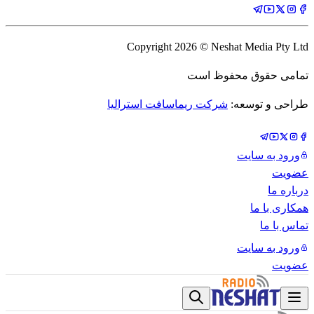
Copyright
2026
© Neshat Media Pty Ltd
تمامی حقوق محفوظ است
طراحی و توسعه:
شرکت ریماسافت استرالیا
ورود به سایت
عضویت
درباره ما
همکاری با ما
تماس با ما
ورود به سایت
عضویت