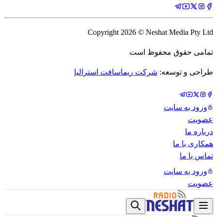
Copyright
2026
© Neshat Media Pty Ltd
تمامی حقوق محفوظ است
طراحی و توسعه:
شرکت ریماسافت استرالیا
ورود به سایت
عضویت
درباره ما
همکاری با ما
تماس با ما
ورود به سایت
عضویت