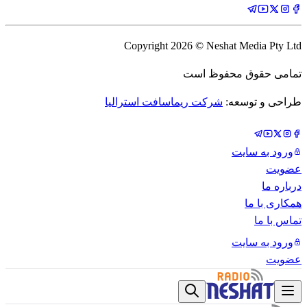
Copyright
2026
© Neshat Media Pty Ltd
تمامی حقوق محفوظ است
طراحی و توسعه:
شرکت ریماسافت استرالیا
ورود به سایت
عضویت
درباره ما
همکاری با ما
تماس با ما
ورود به سایت
عضویت