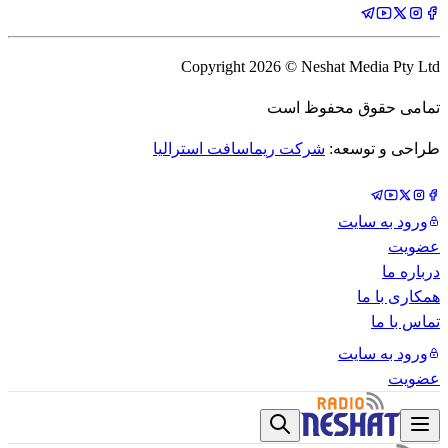
Copyright
2026
© Neshat Media Pty Ltd
تمامی حقوق محفوظ است
طراحی و توسعه:
شرکت ریماسافت استرالیا
ورود به سایت
عضویت
درباره ما
همکاری با ما
تماس با ما
ورود به سایت
عضویت