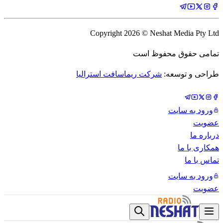
Copyright
2026
© Neshat Media Pty Ltd
تمامی حقوق محفوظ است
طراحی و توسعه:
شرکت ریماسافت استرالیا
ورود به سایت
عضویت
درباره ما
همکاری با ما
تماس با ما
ورود به سایت
عضویت