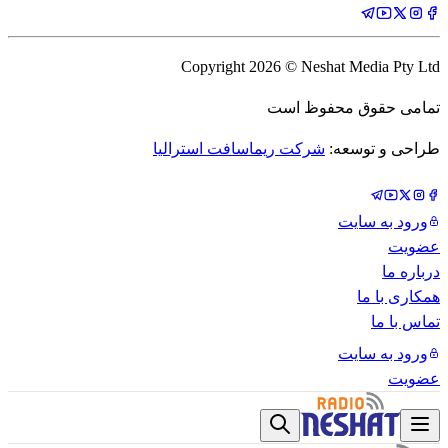
Copyright
2026
© Neshat Media Pty Ltd
تمامی حقوق محفوظ است
طراحی و توسعه:
شرکت ریماسافت استرالیا
ورود به سایت
عضویت
درباره ما
همکاری با ما
تماس با ما
ورود به سایت
عضویت