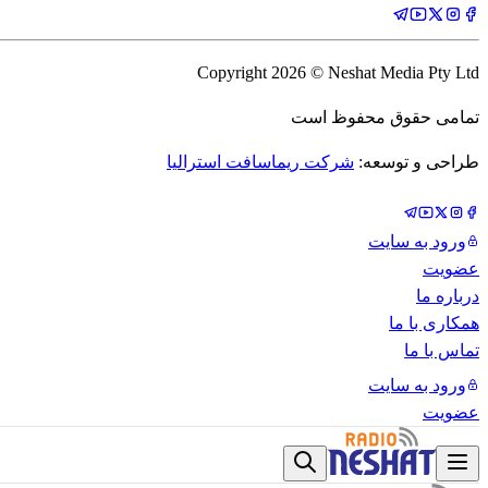
Copyright
2026
© Neshat Media Pty Ltd
تمامی حقوق محفوظ است
طراحی و توسعه:
شرکت ریماسافت استرالیا
ورود به سایت
عضویت
درباره ما
همکاری با ما
تماس با ما
ورود به سایت
عضویت