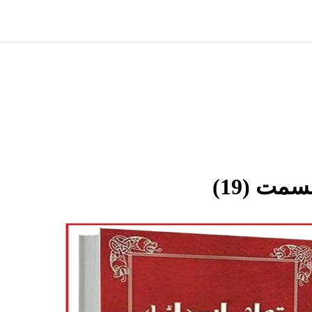
مت (19)