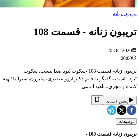
تریبون زنانه
تریبون زنانه
- قسمت
108
20 Oct 2020
00:00
تریبون زنانه قسمت 108 -سکوت نَبود صدا نیست، سکوت
نَبود...است - گفتگو با خانم دکتر آرزو عنصری- ملبورن-استرالیا /تهیه
کننده و مجری...ناهید امامی
پخش قسمت
توضیحات
تریبون زنانه قسمت 108 -