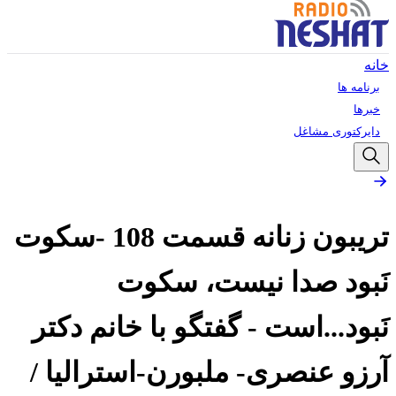
خانه
برنامه ها
خبرها
دایرکتوری مشاغل
تریبون زنانه قسمت 108 -سکوت
نَبود صدا نیست، سکوت
نَبود...است - گفتگو با خانم دکتر
آرزو عنصری- ملبورن-استرالیا /