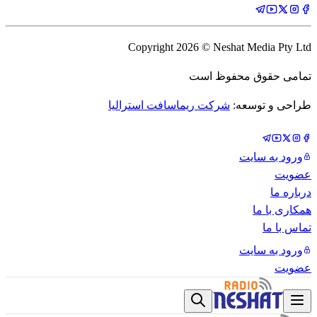
Copyright
2026
© Neshat Media Pty Ltd
تمامی حقوق محفوظ است
طراحی و توسعه:
شرکت ریماسافت استرالیا
ورود به سایت
عضویت
درباره ما
همکاری با ما
تماس با ما
ورود به سایت
عضویت