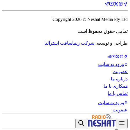
Copyright
2026
© Neshat Media Pty Ltd
تمامی حقوق محفوظ است
طراحی و توسعه:
شرکت ریماسافت استرالیا
ورود به سایت
عضویت
درباره ما
همکاری با ما
تماس با ما
ورود به سایت
عضویت