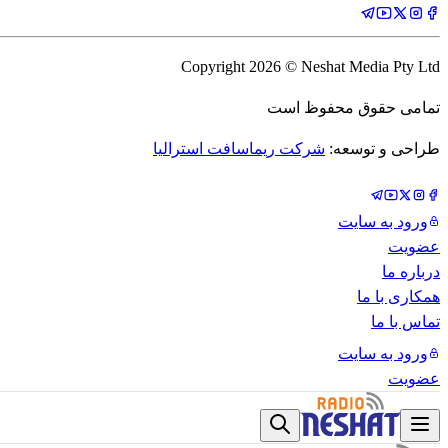
Copyright
2026
© Neshat Media Pty Ltd
تمامی حقوق محفوظ است
طراحی و توسعه:
شرکت ریماسافت استرالیا
ورود به سایت
عضویت
درباره ما
همکاری با ما
تماس با ما
ورود به سایت
عضویت