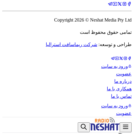
Copyright
2026
© Neshat Media Pty Ltd
تمامی حقوق محفوظ است
طراحی و توسعه:
شرکت ریماسافت استرالیا
ورود به سایت
عضویت
درباره ما
همکاری با ما
تماس با ما
ورود به سایت
عضویت