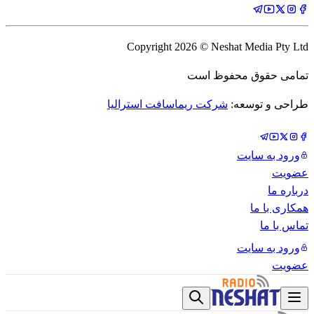
Copyright
2026
© Neshat Media Pty Ltd
تمامی حقوق محفوظ است
طراحی و توسعه:
شرکت ریماسافت استرالیا
ورود به سایت
عضویت
درباره ما
همکاری با ما
تماس با ما
ورود به سایت
عضویت