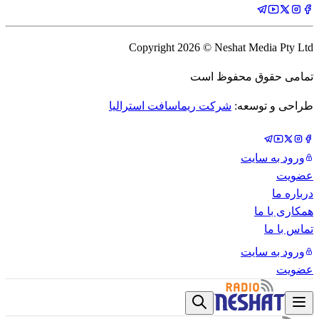
Copyright
2026
© Neshat Media Pty Ltd
تمامی حقوق محفوظ است
طراحی و توسعه:
شرکت ریماسافت استرالیا
ورود به سایت
عضویت
درباره ما
همکاری با ما
تماس با ما
ورود به سایت
عضویت