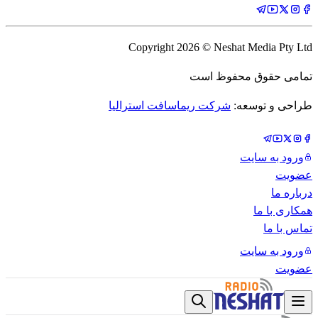
Copyright
2026
© Neshat Media Pty Ltd
تمامی حقوق محفوظ است
طراحی و توسعه:
شرکت ریماسافت استرالیا
ورود به سایت
عضویت
درباره ما
همکاری با ما
تماس با ما
ورود به سایت
عضویت