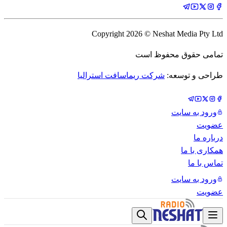
Copyright
2026
© Neshat Media Pty Ltd
تمامی حقوق محفوظ است
طراحی و توسعه:
شرکت ریماسافت استرالیا
ورود به سایت
عضویت
درباره ما
همکاری با ما
تماس با ما
ورود به سایت
عضویت