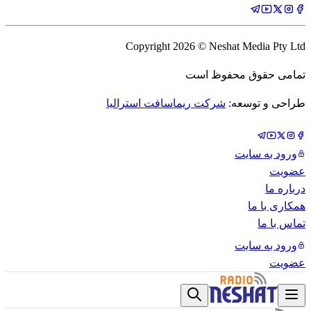
Copyright
2026
© Neshat Media Pty Ltd
تمامی حقوق محفوظ است
طراحی و توسعه:
شرکت ریماسافت استرالیا
ورود به سایت
عضویت
درباره ما
همکاری با ما
تماس با ما
ورود به سایت
عضویت