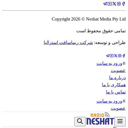
Copyright
2026
© Neshat Media Pty Ltd
تمامی حقوق محفوظ است
طراحی و توسعه:
شرکت ریماسافت استرالیا
ورود به سایت
عضویت
درباره ما
همکاری با ما
تماس با ما
ورود به سایت
عضویت