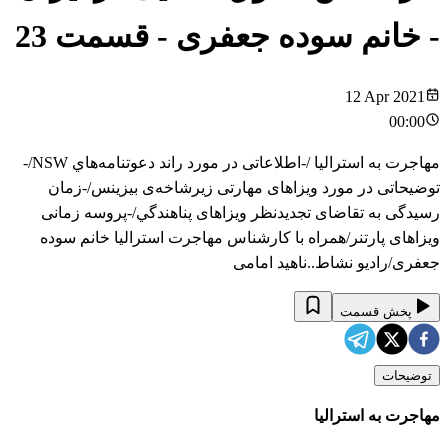
- خانم سوده جعفری
- قسمت
23
12 Apr 2021
00:00
مهاجرت به استرالیا /-اطلاعاتی در مورد راند دعوتنامه‌هاي NSW/-
توضيحاتی در مورد ويزاهای مهارتی زيرشاخه‌ی بيزينس/-زمان
رسيدگی به تقاضای تجديدنظر ويزاهای پناهندگي/-پروسه زمانی
ويزاهای پارتنر/همراه با کارشناس مهاجرت استرالیا خانم سوده
جعفری/رادیو نشاط..ناهید امامی
پخش قسمت
توضیحات
مهاجرت به استرالیا