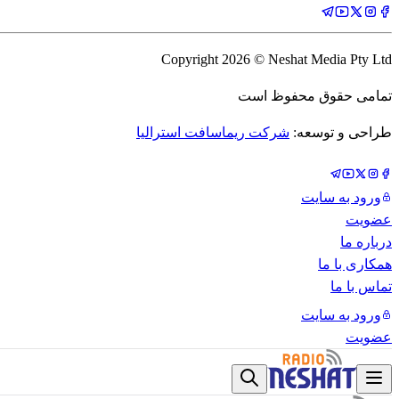
Copyright
2026
© Neshat Media Pty Ltd
تمامی حقوق محفوظ است
طراحی و توسعه:
شرکت ریماسافت استرالیا
ورود به سایت
عضویت
درباره ما
همکاری با ما
تماس با ما
ورود به سایت
عضویت