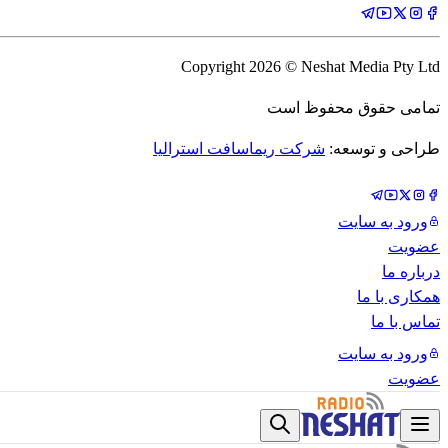
Copyright
2026
© Neshat Media Pty Ltd
تمامی حقوق محفوظ است
طراحی و توسعه:
شرکت ریماسافت استرالیا
ورود به سایت
عضویت
درباره ما
همکاری با ما
تماس با ما
ورود به سایت
عضویت