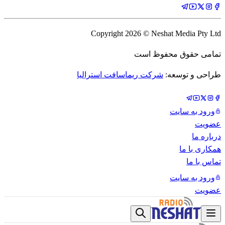
Copyright
2026
© Neshat Media Pty Ltd
تمامی حقوق محفوظ است
طراحی و توسعه:
شرکت ریماسافت استرالیا
ورود به سایت
عضویت
درباره ما
همکاری با ما
تماس با ما
ورود به سایت
عضویت