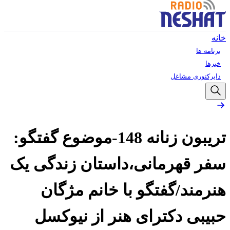
خانه
برنامه ها
خبرها
دایرکتوری مشاغل
تریبون زنانه 148-موضوع گفتگو:
سفر قهرمانی،داستان زندگی یک
هنرمند/گفتگو با خانم مژگان
حبیبی دکترای هنر از نیوکسل