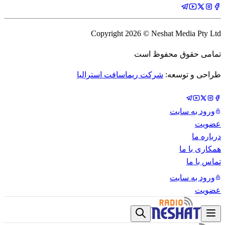
Copyright
2026
© Neshat Media Pty Ltd
تمامی حقوق محفوظ است
طراحی و توسعه:
شرکت ریماسافت استرالیا
ورود به سایت
عضویت
درباره ما
همکاری با ما
تماس با ما
ورود به سایت
عضویت