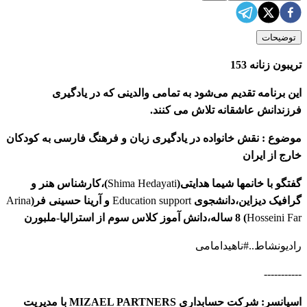
توضیحات
تریبون زنانه 153
این برنامه‌ تقدیم می‌شود به تمامی والدینی که در یادگیری
فرزندانش عاشقانه تلاش می کنند.
موضوع : نقش خانواده در یادگیری زبان و فرهنگ فارسی به کودکان
خارج از ایران
گفتگو با خانمها شیما هدایتی(
Shima Hedayati
)،کارشناس هنر و
گرافیک دیزاین،دانشجوی
Education support
و آرینا حسینی فر(
Arina
Hosseini Far
) 8 ساله،دانش آموز کلاس سوم از استرالیا-ملبورن
رادیونشاط..#ناهیدامامی
-----------
اسپانسر: شرکت حسابداری MIZAEL PARTNERS با مدیریت