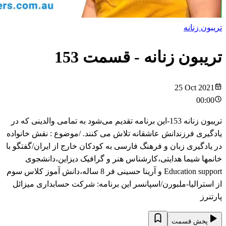
تریبون زنانه
تریبون زنانه
- قسمت
153
25 Oct 2021
00:00
تریبون زنانه 153-این برنامه‌ تقدیم می‌شود به تمامی والدینی که در
یادگیری فرزندانش عاشقانه تلاش می کنند. /موضوع : نقش خانواده
در یادگیری زبان و فرهنگ فارسی به کودکان خارج از ایران/گفتگو با
خانمها شیما هدایتی،کارشناس هنر و گرافیک دیزاین،دانشجوی
Education support و آرینا حسینی فر 8 ساله،دانش آموز کلاس سوم
از استرالیا-ملبورن/اسپانسر این برنامه: شرکت حسابداری میزائل
پارتنرز
پخش قسمت