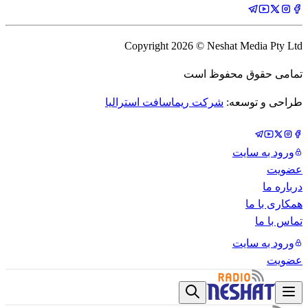
Copyright
2026
© Neshat Media Pty Ltd
تمامی حقوق محفوظ است
طراحی و توسعه:
شرکت ریماسافت استرالیا
ورود به سایت
عضویت
درباره ما
همکاری با ما
تماس با ما
ورود به سایت
عضویت